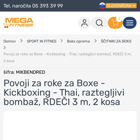
Tel. naročila 05 393 39 99
0
Prijava
0 izdelkov v košarici
Domov
SPORT IN FITNES
Boks oprema
ŠČITNIKI ZA BOKS
Pojdi na blagajno
Povoji za roke za Boxe - Kickboxing - Thai, raztegljivi bombaž, RDEČI 3 m,
2 kosa
Nadaljuj z nakupovanjem
šifra
: MIKBENDRED
Prijavi se
Povoji za roke za Boxe -
Pozabljeno geslo
?
Kickboxing - Thai, raztegljivi
Pozabljeno uporabniško ime
?
bombaž, RDEČI 3 m, 2 kosa
Registriraj se
Ustvari račun