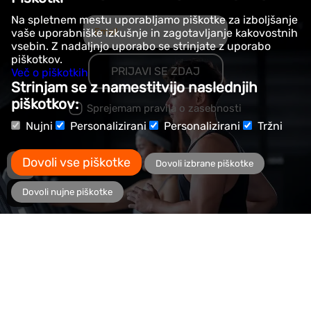
Na spletnem mestu uporabljamo piškotke za izboljšanje
vaše uporabniške izkušnje in zagotavljanje kakovostnih
vsebin. Z nadaljnjo uporabo se strinjate z uporabo
piškotkov.
PRIJAVI SE ZDAJ
Več o piškotkih
Strinjam se z namestitvijo naslednjih
piškotkov:
Sprejemam pravila o zasebnosti
Nujni
Personalizirani
Personalizirani
Tržni
Dovoli vse piškotke
Dovoli izbrane piškotke
Dovoli nujne piškotke
6,99€
DODAJ V KOŠARICO
8,99€