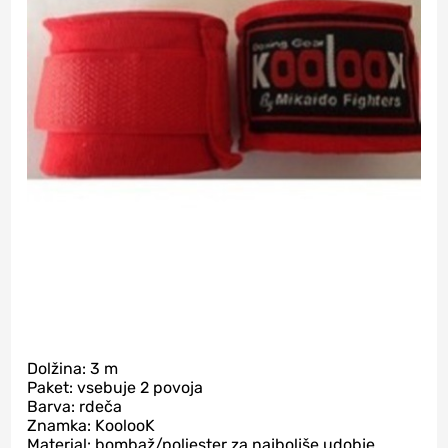
Dolžina: 3 m
Paket: vsebuje 2 povoja
Barva: rdeča
Znamka: KoolooK
Material: bombaž/poliester za najboljše udobje