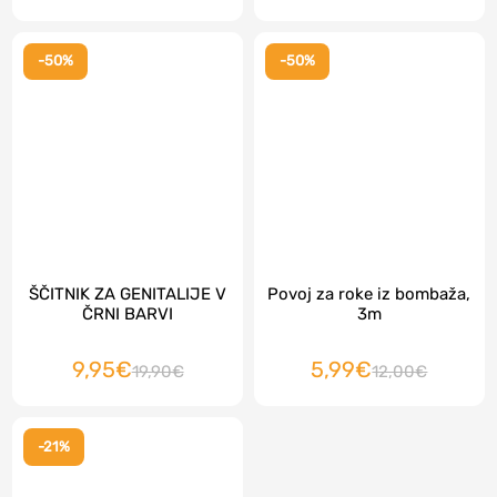
-50%
-50%
ŠČITNIK ZA GENITALIJE V
Povoj za roke iz bombaža,
ČRNI BARVI
3m
9,95€
5,99€
19,90€
12,00€
-21%